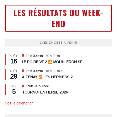
LES RÉSULTATS DU WEEK-
END
EVENEMENTS A VENIR
Mis
18 h 00 min
-
20 h 00 min
AOÛT
16
en
LE POIRE VF 2
MOUILLERON SF
avant
Mis
16 h 00 min
-
18 h 00 min
AOÛT
29
en
AIZENAY
LES HERBIERS 2
avant
Mis
Toute la journée
SEP
5
en
TOURNOI EN HERBE 2026
avant
Voir le calendrier