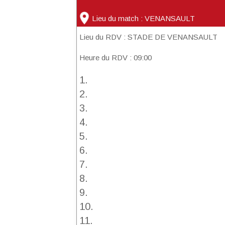
Lieu du match : VENANSAULT
Lieu du RDV : STADE DE VENANSAULT
Heure du RDV : 09:00
1.
2.
3.
4.
5.
6.
7.
8.
9.
10.
11.