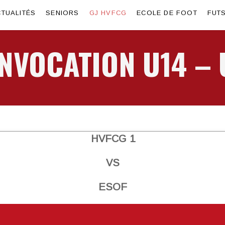
TUALITÉS
SENIORS
GJ HVFCG
ECOLE DE FOOT
FUT
NVOCATION U14 – 
HVFCG 1
VS
ESOF