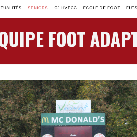
TUALITÉS
SENIORS
GJ HVFCG
ECOLE DE FOOT
FUT
QUIPE FOOT ADAP