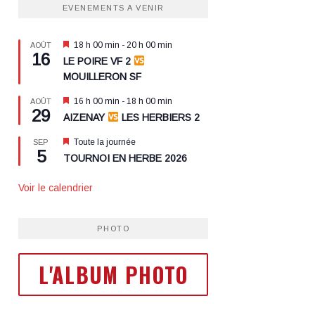
EVENEMENTS A VENIR
Mis
18 h 00 min
-
20 h 00 min
AOÛT
16
en
LE POIRE VF 2
avant
MOUILLERON SF
Mis
16 h 00 min
-
18 h 00 min
AOÛT
29
en
AIZENAY
LES HERBIERS 2
avant
Mis
Toute la journée
SEP
5
en
TOURNOI EN HERBE 2026
avant
Voir le calendrier
PHOTO
L'ALBUM PHOTO