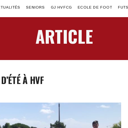
TUALITÉS
SENIORS
GJ HVFCG
ECOLE DE FOOT
FUT
ARTICLE
D’ÉTÉ À HVF