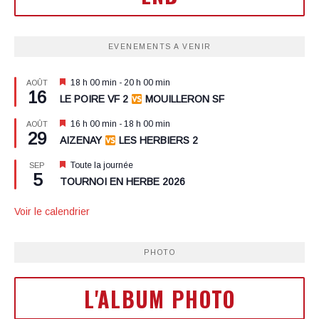
EVENEMENTS A VENIR
Mis
18 h 00 min
-
20 h 00 min
AOÛT
16
en
LE POIRE VF 2
MOUILLERON SF
avant
Mis
16 h 00 min
-
18 h 00 min
AOÛT
29
en
AIZENAY
LES HERBIERS 2
avant
Mis
Toute la journée
SEP
5
en
TOURNOI EN HERBE 2026
avant
Voir le calendrier
PHOTO
L'ALBUM PHOTO