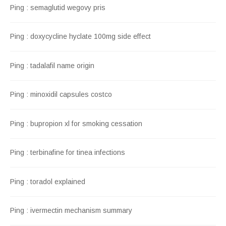
Ping :
semaglutid wegovy pris
Ping :
doxycycline hyclate 100mg side effect
Ping :
tadalafil name origin
Ping :
minoxidil capsules costco
Ping :
bupropion xl for smoking cessation
Ping :
terbinafine for tinea infections
Ping :
toradol explained
Ping :
ivermectin mechanism summary