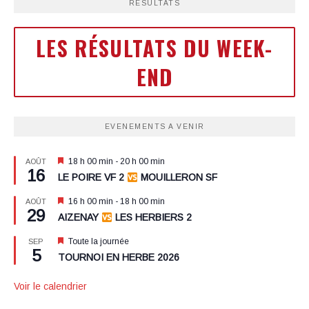
RESULTATS
LES RÉSULTATS DU WEEK-
END
EVENEMENTS A VENIR
Mis
18 h 00 min
-
20 h 00 min
AOÛT
16
en
LE POIRE VF 2
MOUILLERON SF
avant
Mis
16 h 00 min
-
18 h 00 min
AOÛT
29
en
AIZENAY
LES HERBIERS 2
avant
Mis
Toute la journée
SEP
5
en
TOURNOI EN HERBE 2026
avant
Voir le calendrier