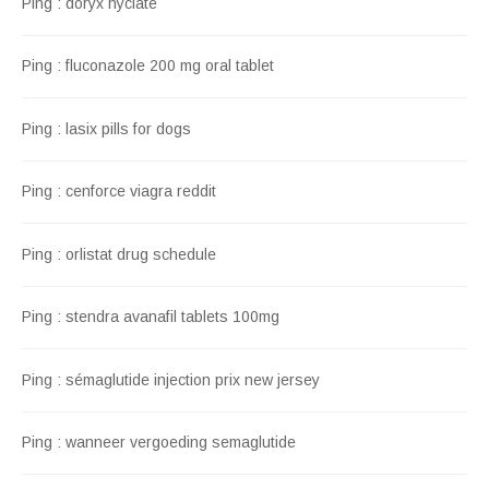
Ping :
doryx hyclate
Ping :
fluconazole 200 mg oral tablet
Ping :
lasix pills for dogs
Ping :
cenforce viagra reddit
Ping :
orlistat drug schedule
Ping :
stendra avanafil tablets 100mg
Ping :
sémaglutide injection prix new jersey
Ping :
wanneer vergoeding semaglutide