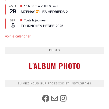
Mis
16 h 00 min
-
18 h 00 min
AOÛT
29
en
AIZENAY
LES HERBIERS 2
avant
Mis
Toute la journée
SEP
5
en
TOURNOI EN HERBE 2026
avant
Voir le calendrier
PHOTO
L'ALBUM PHOTO
SUIVEZ NOUS SUR FACEBOOK ET INSTAGRAM !