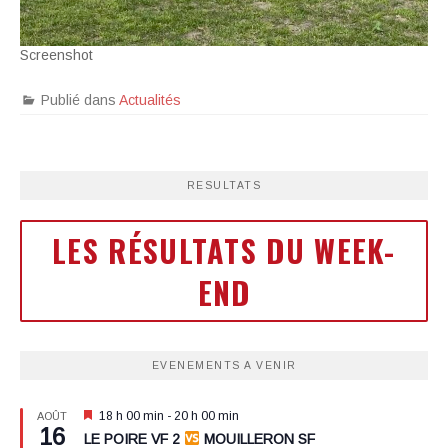
Screenshot
Publié dans
Actualités
RESULTATS
LES RÉSULTATS DU WEEK-
END
EVENEMENTS A VENIR
Mis
18 h 00 min
-
20 h 00 min
AOÛT
16
en
LE POIRE VF 2
MOUILLERON SF
avant