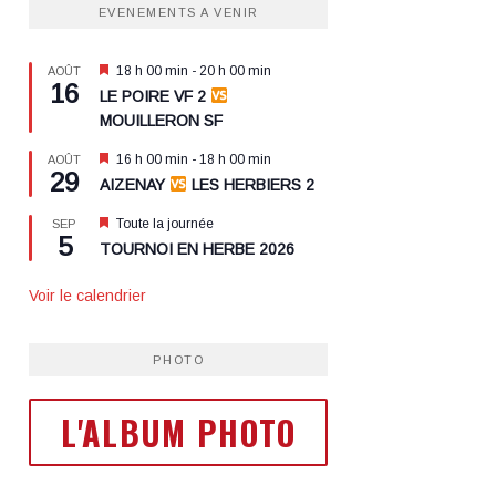
EVENEMENTS A VENIR
Mis
18 h 00 min
-
20 h 00 min
AOÛT
16
en
LE POIRE VF 2
avant
MOUILLERON SF
Mis
16 h 00 min
-
18 h 00 min
AOÛT
29
en
AIZENAY
LES HERBIERS 2
avant
Mis
Toute la journée
SEP
5
en
TOURNOI EN HERBE 2026
avant
Voir le calendrier
PHOTO
L'ALBUM PHOTO