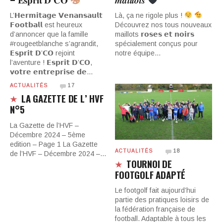
L’𝗛𝗲𝗿𝗺𝗶𝘁𝗮𝗴𝗲 𝗩𝗲𝗻𝗮𝗻𝘀𝗮𝘂𝗹𝘁
Là, ça ne rigole plus !
𝗙𝗼𝗼𝘁𝗯𝗮𝗹𝗹 est heureux
Découvrez nos tous nouveaux
d’annoncer que la famille
maillots 𝗿𝗼𝘀𝗲𝘀 𝗲𝘁 𝗻𝗼𝗶𝗿𝘀
#rougeetblanche s’agrandit,
spécialement conçus pour
𝗘𝘀𝗽𝗿𝗶𝘁 𝗗’𝗖𝗢 rejoint
notre équipe…
l’aventure ! 𝗘𝘀𝗽𝗿𝗶𝘁 𝗗’𝗖𝗢,
𝘃𝗼𝘁𝗿𝗲 𝗲𝗻𝘁𝗿𝗲𝗽𝗿𝗶𝘀𝗲 𝗱𝗲…
ACTUALITÉS
17
LA GAZETTE DE L’ HVF
N°5
La Gazette de l’HVF –
Décembre 2024 – 5ème
edition – Page 1 La Gazette
ACTUALITÉS
18
de l’HVF – Décembre 2024 –…
TOURNOI DE
FOOTGOLF ADAPTÉ
Le footgolf fait aujourd’hui
partie des pratiques loisirs de
la fédération française de
football. Adaptable à tous les