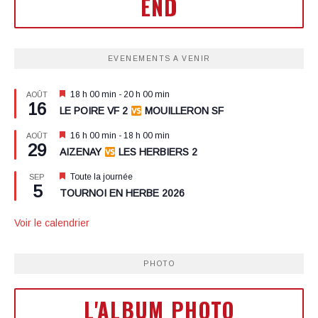
END
EVENEMENTS A VENIR
Mis
18 h 00 min
-
20 h 00 min
AOÛT
16
en
LE POIRE VF 2
MOUILLERON SF
avant
Mis
16 h 00 min
-
18 h 00 min
AOÛT
29
en
AIZENAY
LES HERBIERS 2
avant
Mis
Toute la journée
SEP
5
en
TOURNOI EN HERBE 2026
avant
Voir le calendrier
PHOTO
L'ALBUM PHOTO