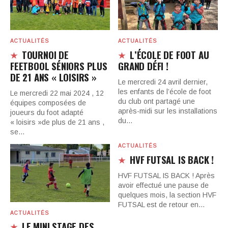
ACTUALITÉS
ACTUALITÉS
TOURNOI DE
L’ÉCOLE DE FOOT AU
FEETBOOL SÉNIORS PLUS
GRAND DÉFI !
DE 21 ANS « LOISIRS »
Le mercredi 24 avril dernier,
les enfants de l’école de foot
Le mercredi 22 mai 2024 , 12
du club ont partagé une
équipes composées de
après-midi sur les installations
joueurs du foot adapté
du…
« loisirs »de plus de 21 ans ,
se…
ACTUALITÉS
HVF FUTSAL IS BACK !
HVF FUTSAL IS BACK ! Après
avoir effectué une pause de
quelques mois, la section HVF
FUTSAL est de retour en…
ACTUALITÉS
LE MINI STAGE DES