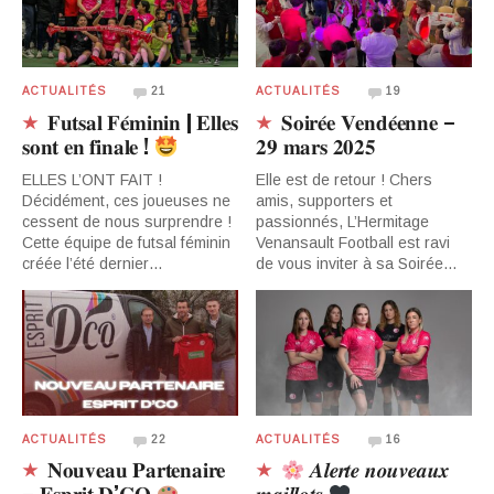
ACTUALITÉS
21
ACTUALITÉS
19
𝐅𝐮𝐭𝐬𝐚𝐥 𝐅𝐞́𝐦𝐢𝐧𝐢𝐧 | 𝐄𝐥𝐥𝐞𝐬
𝐒𝐨𝐢𝐫𝐞́𝐞 𝐕𝐞𝐧𝐝𝐞́𝐞𝐧𝐧𝐞 –
𝐬𝐨𝐧𝐭 𝐞𝐧 𝐟𝐢𝐧𝐚𝐥𝐞 !
𝟐𝟗 𝐦𝐚𝐫𝐬 𝟐𝟎𝟐𝟓
ELLES L’ONT FAIT !
Elle est de retour ! Chers
Décidément, ces joueuses ne
amis, supporters et
cessent de nous surprendre !
passionnés, L’Hermitage
Cette équipe de futsal féminin
Venansault Football est ravi
créée l’été dernier…
de vous inviter à sa Soirée…
ACTUALITÉS
22
ACTUALITÉS
16
𝐍𝐨𝐮𝐯𝐞𝐚𝐮 𝐏𝐚𝐫𝐭𝐞𝐧𝐚𝐢𝐫𝐞
𝑨𝒍𝒆𝒓𝒕𝒆 𝒏𝒐𝒖𝒗𝒆𝒂𝒖𝒙
– 𝐄𝐬𝐩𝐫𝐢𝐭 𝐃’𝐂𝐎
𝒎𝒂𝒊𝒍𝒍𝒐𝒕𝒔