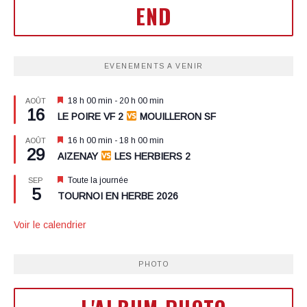
END
EVENEMENTS A VENIR
Mis
18 h 00 min
-
20 h 00 min
AOÛT
16
en
LE POIRE VF 2
MOUILLERON SF
avant
Mis
16 h 00 min
-
18 h 00 min
AOÛT
29
en
AIZENAY
LES HERBIERS 2
avant
Mis
Toute la journée
SEP
5
en
TOURNOI EN HERBE 2026
avant
Voir le calendrier
PHOTO