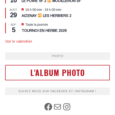
16
LE POIRE VF 2
MOUILLERON SF
avant
Mis
16 h 00 min
-
18 h 00 min
AOÛT
29
en
AIZENAY
LES HERBIERS 2
avant
Mis
Toute la journée
SEP
5
en
TOURNOI EN HERBE 2026
avant
Voir le calendrier
PHOTO
L'ALBUM PHOTO
SUIVEZ NOUS SUR FACEBOOK ET INSTAGRAM !