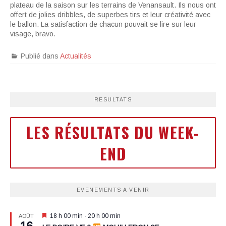
plateau de la saison sur les terrains de Venansault. Ils nous ont
offert de jolies dribbles, de superbes tirs et leur créativité avec
le ballon. La satisfaction de chacun pouvait se lire sur leur
visage, bravo.
Publié dans
Actualités
RESULTATS
LES RÉSULTATS DU WEEK-
END
EVENEMENTS A VENIR
Mis
18 h 00 min
-
20 h 00 min
AOÛT
en