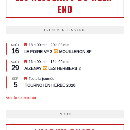
END
EVENEMENTS A VENIR
Mis
18 h 00 min
-
20 h 00 min
AOÛT
16
en
LE POIRE VF 2
MOUILLERON SF
avant
Mis
16 h 00 min
-
18 h 00 min
AOÛT
29
en
AIZENAY
LES HERBIERS 2
avant
Mis
Toute la journée
SEP
5
en
TOURNOI EN HERBE 2026
avant
Voir le calendrier
PHOTO