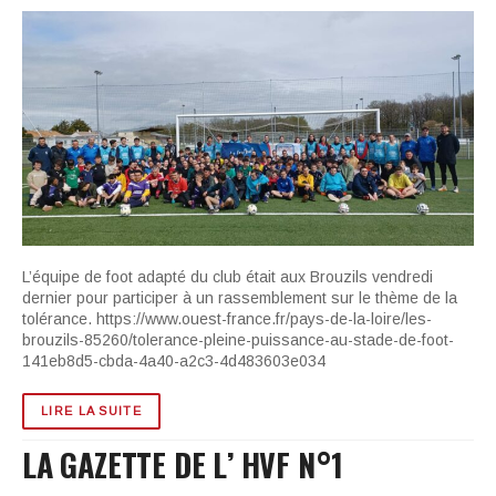
L’équipe de foot adapté du club était aux Brouzils vendredi
dernier pour participer à un rassemblement sur le thème de la
tolérance. https://www.ouest-france.fr/pays-de-la-loire/les-
brouzils-85260/tolerance-pleine-puissance-au-stade-de-foot-
141eb8d5-cbda-4a40-a2c3-4d483603e034
LIRE LA SUITE
LA GAZETTE DE L’ HVF N°1