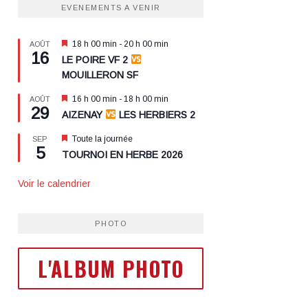
EVENEMENTS A VENIR
Mis
18 h 00 min
-
20 h 00 min
AOÛT
16
en
LE POIRE VF 2
avant
MOUILLERON SF
Mis
16 h 00 min
-
18 h 00 min
AOÛT
29
en
AIZENAY
LES HERBIERS 2
avant
Mis
Toute la journée
SEP
5
en
TOURNOI EN HERBE 2026
avant
Voir le calendrier
PHOTO
L'ALBUM PHOTO