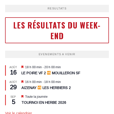
RESULTATS
LES RÉSULTATS DU WEEK-
END
EVENEMENTS A VENIR
Mis
18 h 00 min
-
20 h 00 min
AOÛT
16
en
LE POIRE VF 2
MOUILLERON SF
avant
Mis
16 h 00 min
-
18 h 00 min
AOÛT
29
en
AIZENAY
LES HERBIERS 2
avant
Mis
Toute la journée
SEP
5
en
TOURNOI EN HERBE 2026
avant
Voir le calendrier